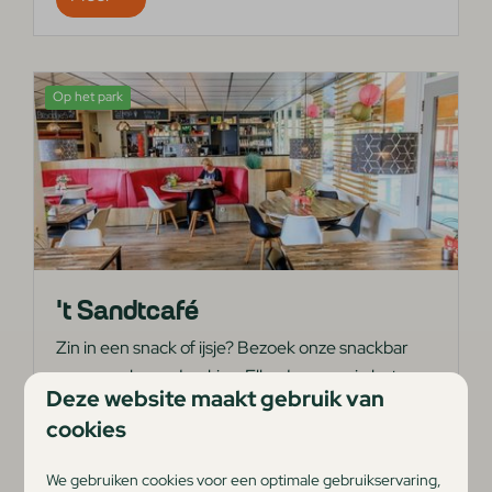
Op het park
't Sandtcafé
Zin in een snack of ijsje? Bezoek onze snackbar
voor snacks en drankjes. Elke dag open in het
Deze website maakt gebruik van
hoogseizoen, met aangepaste tijden buiten het
cookies
seizoen.
We gebruiken cookies voor een optimale gebruikservaring,