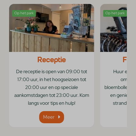
Op het park
Op het park
Receptie
Fie
De receptie is open van 09:00 tot
Huur een f
17:00 uur, in het hoogseizoen tot
omgevin
20:00 uur en op speciale
bloembollenve
aankomstdagen tot 23:00 uur. Kom
en geniet v
langs voor tips en hulp!
strand voor
Meer