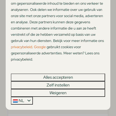
Meer
om gepersonaliseerde inhoud te bieden en ons verkeer te
analyseren. Ook delen we informatie over uw gebruik van
onze site met onze partners voor social media, adverteren
en analyse. Deze partners kunnen deze gegevens
Op het park
combineren met andere informatie die u aan ze heeft
verstrekt of die ze hebben verzameld op basis van uw
gebruik van hun diensten. Bekijk voor meer informatie ons
privacybeleid
.
Google
gebruikt cookies voor
gepersonaliseerde advertenties. Meer weten? Lees ons
privacybeleid.
't Sandtpaviljoen Zee van Tijd
Alles accepteren
Zelf instellen
Geniet van heerlijk eten en een prachtig uitzicht
bij Sandtpaviljoen 'Zee van Tijd'. Direct achter de
Weigeren
duinen, met seizoensgerechten, gebak en
NL
drinken.