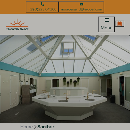
+31(0)223 641266
noordersandt@ardoer.com
Menu
Home
Sanitair