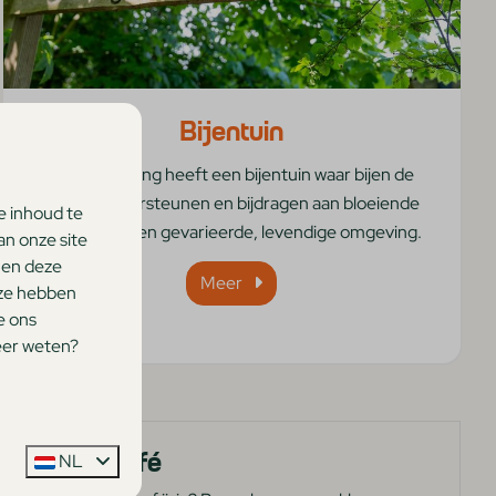
Bijentuin
Onze camping heeft een bijentuin waar bijen de
natuur ondersteunen en bijdragen aan bloeiende
e inhoud te
planten en een gevarieerde, levendige omgeving.
an onze site
nen deze
Meer
 ze hebben
e ons
eer weten?
't Sandtcafé
NL