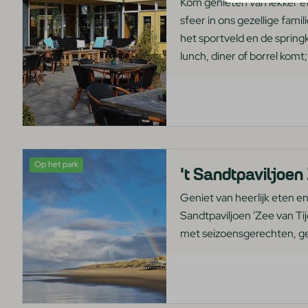
Kom genieten van lekker 
sfeer in ons gezellige fami
het sportveld en de spring
lunch, diner of borrel komt; 
Op het park
't Sandtpaviljoen
Geniet van heerlijk eten en 
Sandtpaviljoen 'Zee van Tij
met seizoensgerechten, ge