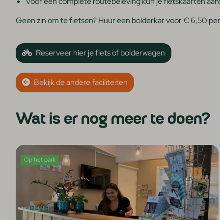
Voor een complete routebeleving kun je fietskaarten aans
Geen zin om te fietsen? Huur een bolderkar voor € 6,50 per d
Reserveer hier je fiets of bolderwagen
Bekijk de andere faciliteiten
Wat is er nog meer te doen?
Op het park