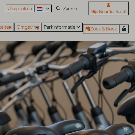
Jaarplaatsen
Mijn Noorder Sandt
iteiten
Omgeving
Parkinformatie
Zoek & Boek