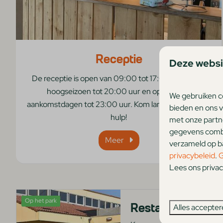
Receptie
Deze websi
De receptie is open van 09:00 tot 17:00 uur, in het
hoogseizoen tot 20:00 uur en op speciale
We gebruiken c
aankomstdagen tot 23:00 uur. Kom langs voor tips en
bieden en ons v
hulp!
met onze partne
gegevens combin
Meer
verzameld op ba
privacybeleid
.
G
Lees ons privac
Op het park
Restaurant 't San
Alles accepte