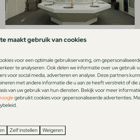
Sanitair
te maakt gebruik van cookies
Onze sanitairgebouwen bieden familiedouches,
kindersanitair, mindervalidenfaciliteiten en een
ookies voor een optimale gebruikservaring, om gepersonaliseerd
wasserette. Altijd hygiënisch en gebruiksvriendelijk!
erkeer te analyseren. Ook delen we informatie over uw gebruik v
rs voor social media, adverteren en analyse. Deze partners kun
Meer
eren met andere informatie die u aan ze heeft verstrekt of die
sis van uw gebruik van hun diensten. Bekijk voor meer informati
oogle
gebruikt cookies voor gepersonaliseerde advertenties. M
ybeleid.
Op het park
dt
ren
Zelf instellen
Weigeren