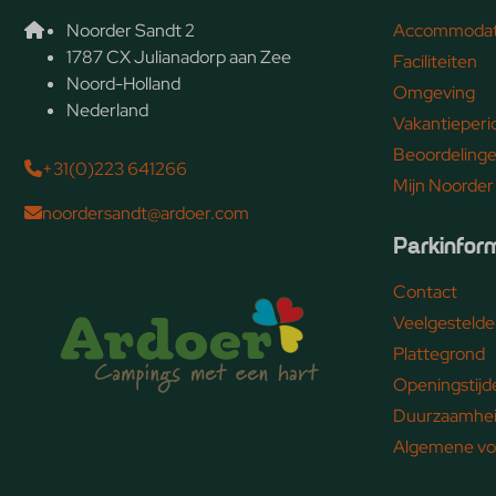
Noorder Sandt 2
Accommodat
1787 CX Julianadorp aan Zee
Faciliteiten
Noord-Holland
Omgeving
Nederland
Vakantieperi
Beoordeling
+31(0)223 641266
Mijn Noorder
noordersandt@ardoer.com
Parkinfor
Contact
Veelgestelde
Plattegrond
Openingstijd
Duurzaamhe
Algemene vo