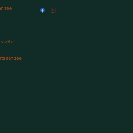
an zee
ervoeter
ts aan zee