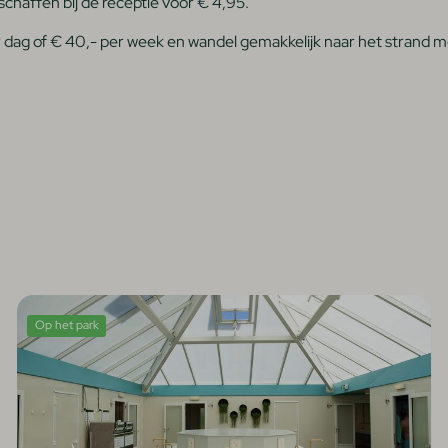
chaffen bij de receptie voor € 4,95.
ag of € 40,- per week en wandel gemakkelijk naar het strand met je
Op het park