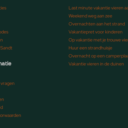
ies
Last minute vakantie vieren a
Weekend weg aan zee
Overnachten aan het strand
odes
Vakantiepret voor kinderen
en
Op vakantie met je trouwe vi
 Sandt
Huur een strandhuisje
Overnacht op een camperplaa
matie
Vakantie vieren in de duinen
 vragen
en
id
orwaarden