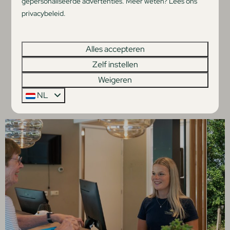
gepersonaliseerde advertenties. Meer weten? Lees ons
privacybeleid.
Alles accepteren
Ja, ik wil me aanmelden voor de nieuwsbrief
Bericht versturen
Zelf instellen
Weigeren
Beveiligd door reCaptcha,
privacybeleid
en
servicevoorwaarden
zijn van
toepassing.
NL