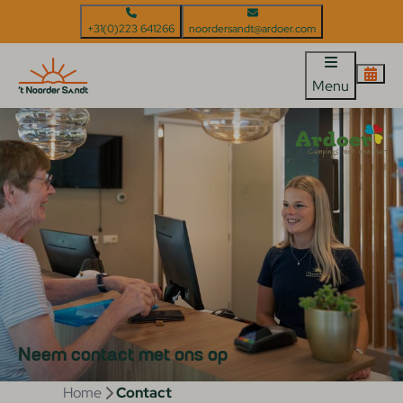
+31(0)223 641266
noordersandt@ardoer.com
Menu
Neem contact met ons op
Home
Contact