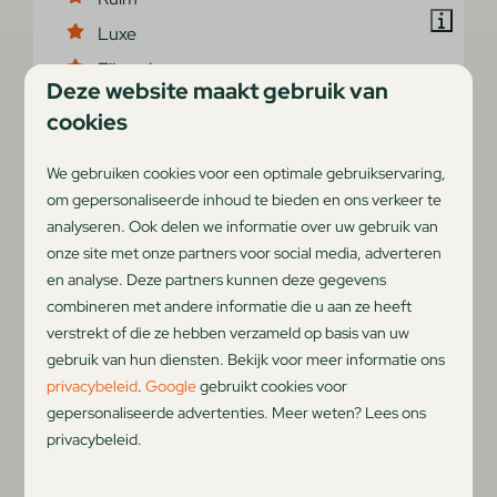
Luxe
Fijn gelegen
Deze website maakt gebruik van
cookies
We gebruiken cookies voor een optimale gebruikservaring,
om gepersonaliseerde inhoud te bieden en ons verkeer te
analyseren. Ook delen we informatie over uw gebruik van
onze site met onze partners voor social media, adverteren
en analyse. Deze partners kunnen deze gegevens
combineren met andere informatie die u aan ze heeft
verstrekt of die ze hebben verzameld op basis van uw
gebruik van hun diensten. Bekijk voor meer informatie ons
privacybeleid
.
Google
gebruikt cookies voor
Strandhuisje 6 personen
Vanaf
gepersonaliseerde advertenties. Meer weten? Lees ons
€ 589
Nederland, Noord-Holland, Julianadorp
privacybeleid.
6
3
Ja
3 nachten
2 personen