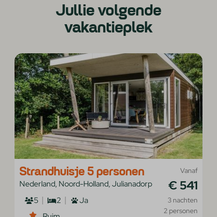
Jullie volgende
vakantieplek
Strandhuisje 5 personen
Vanaf
€ 541
Nederland, Noord-Holland, Julianadorp
5
2
Ja
3 nachten
2 personen
Ruim