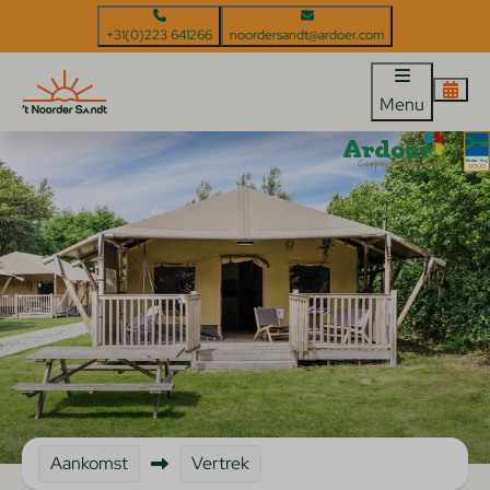
+31(0)223 641266
noordersandt@ardoer.com
Menu
Aankomst
Vertrek