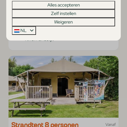
Rust
Alles accepteren
Ruimte
Zelf instellen
Luxe
Weigeren
Gezellig
NL
Kindvriendelijk
Strandtent 8 personen
Vanaf