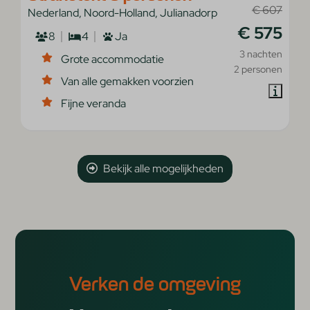
€ 607
Nederland, Noord-Holland, Julianadorp
€ 575
8
4
Ja
3 nachten
Grote accommodatie
2 personen
Van alle gemakken voorzien
Fijne veranda
Bekijk alle mogelijkheden
Verken de omgeving