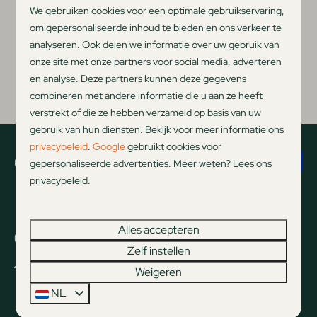
We gebruiken cookies voor een optimale gebruikservaring,
Uitchecken?
om gepersonaliseerde inhoud te bieden en ons verkeer te
Kampeerplaatsen tot 11.00 uur
analyseren. Ook delen we informatie over uw gebruik van
onze site met onze partners voor social media, adverteren
Accommodaties tot 10.00 uur
en analyse. Deze partners kunnen deze gegevens
27 maart - 5 oktober
Seizoen 2026:
combineren met andere informatie die u aan ze heeft
verstrekt of die ze hebben verzameld op basis van uw
gebruik van hun diensten. Bekijk voor meer informatie ons
privacybeleid
.
Google
gebruikt cookies voor
Veilig betalen
gepersonaliseerde advertenties. Meer weten? Lees ons
privacybeleid.
Alles accepteren
Contact
Zelf instellen
Noorder Sandt 2
Weigeren
1787 CX Julianadorp aan Zee
NL
Noord-Holland