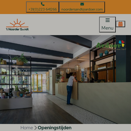
+31(0)223 641266
noordersandt@ardoer.com
Menu
Home
Openingstijden