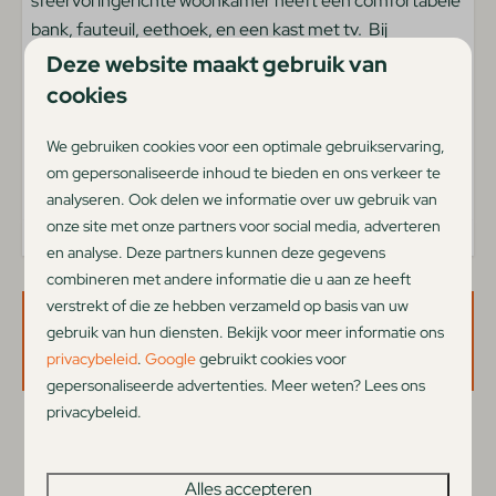
sfeervol ingerichte woonkamer heeft een comfortabele
Kindvriendelijk
bank, fauteuil, eethoek, en een kast met tv. Bij
Buiten
aankomst zijn de bedden heerlijk opgemaakt en staat er
Deze website maakt gebruik van
koffie en thee voor je klaar. Hoewel het strandhuisje niet
cookies
Terrasmeubilair
direct aan het strand staat, kun je volop genieten van alle
Tuin
faciliteiten op de camping, inclusief een heerlijk
We gebruiken cookies voor een optimale gebruikservaring,
Veranda
verwarmd binnenzwembad.
om gepersonaliseerde inhoud te bieden en ons verkeer te
analyseren. Ook delen we informatie over uw gebruik van
Type accommodatie
onze site met onze partners voor social media, adverteren
en analyse. Deze partners kunnen deze gegevens
Vakantiehuis
combineren met andere informatie die u aan ze heeft
verstrekt of die ze hebben verzameld op basis van uw
Woonruimte
gebruik van hun diensten. Bekijk voor meer informatie ons
Beschikbaarheid en prijs
privacybeleid
.
Google
gebruikt cookies voor
Huisdieren welkom
gepersonaliseerde advertenties. Meer weten? Lees ons
Auto op de parkeerplaats
privacybeleid.
Televisie
2 gasten
Netflix met eigen je account
Alles accepteren