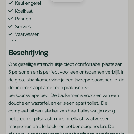
Keukengerei
Koelkast
Pannen
Servies
Vaatwasser
Waterkoker
Beschrijving
Verwarming & Verkoeling
Ons gezellige strandhuisje biedt comfortabel plaats aan
Centrale verwarming
5 personen en is perfect voor een ontspannen verblijf. In
de grote slaapkamer vind je een tweepersoonsbed, en in
Slaapkamer
de andere slaapkamer een praktisch 3-
persoonsstapelbed. De badkamer is voorzien van een
Stapelbed
douche en wastafel, en er is een apart toilet. De
Twee eenpersoonsbedden
compleet uitgeruste keuken heeft alles wat je nodig
hebt: een 4-pits gasfornuis, koelkast, vaatwasser,
Algemeen
magnetron en alle kook- en eetbenodigdheden. De