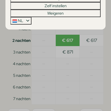
di
25-08-2026
do
27-08-2026
Zelf instellen
Weigeren
ma
di
wo
24 aug
25 aug
26 aug
NL
—
—
—
1 nacht
—
€ 617
€ 617
2 nachten
—
€ 871
—
3 nachten
—
—
—
4 nachten
—
—
—
5 nachten
—
—
—
6 nachten
—
—
—
7 nachten