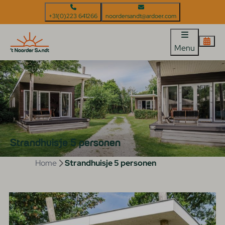
+31(0)223 641266
noordersandt@ardoer.com
Menu
Strandhuisje 5 personen
Home
Strandhuisje 5 personen