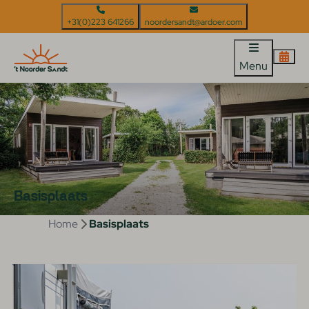
+31(0)223 641266
noordersandt@ardoer.com
Menu
Basisplaats
Home
Basisplaats