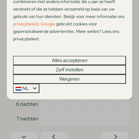
combineren met andere informatie die u aan ze heeft
verstrekt of die ze hebben verzameld op basis van uw
za
zo
ma
gebruik van hun diensten. Bekijk voor meer informatie ons
8 aug
9 aug
10 aug
privacybeleid
.
Google
gebruikt cookies voor
—
€ 71
€ 71
1 nacht
gepersonaliseerde advertenties. Meer weten? Lees ons
privacybeleid.
—
€ 142
—
2 nachten
—
—
—
3 nachten
Alles accepteren
Zelf instellen
—
—
—
4 nachten
Weigeren
NL
—
—
—
5 nachten
—
—
—
6 nachten
—
—
—
7 nachten