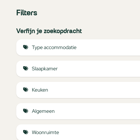
Filters
Verfijn je zoekopdracht
Type accommodatie
Glamping (3)
Slaapkamer
Vakantiehuis (4)
Stapelbed (5)
Keuken
Twee eenpersoonsbedden (7)
Vaatwasser (5)
Algemeen
Waterkoker (7)
Kindvriendelijk (14)
Keukengerei (7)
Woonruimte
10 Ampere (8)